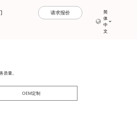
们
简
请求报价
体
中
文
务质量。
OEM定制