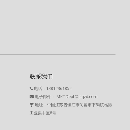
联系我们
电话：13812361852

电子邮件： MKTDept@jsqzd.com

地址：中国江苏省镇江市句容市下蜀镇临港

工业集中区8号