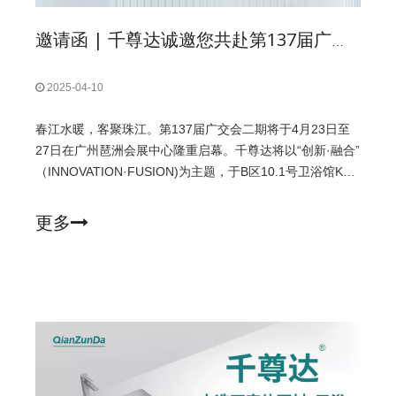
邀请函 | 千尊达诚邀您共赴第137届广交会
2025-04-10
春江水暖，客聚珠江。第137届广交会二期将于4月23日至
27日在广州琶洲会展中心隆重启幕。千尊达将以“创新·融合”
（INNOVATION·FUSION)为主题，于B区10.1号卫浴馆K37
展位恭候全球客商，呈现实体面材与卫浴产品的匠心之作。
本次广交会现场将展出我们的经典实体面材系列和精选卫浴
更多
产品。在现场，通过实物展示您可以更直观地感受我们的产
品和工艺，同时，我们的团队将在现场与您做深度的分享，
共同探讨创新材料产品与日常生活融合的更多可能。这个春
天，让我们在珠江畔的晨光里，共话材料之美，共筑品质之
基。千尊达与您不见不散！关于展会About the Exhibition 中
国进出口商品交易会，又称