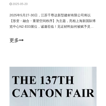
2025-05-20
2025年5月27-30日，江苏千尊达新型建材有限公司将以
【形变・融合・重塑空间秩序】为主题，亮相上海新国际博
览中心N2-E03展位，诚邀莅临！见证材料如何被赋予灵
魂，探索空间美学的无界可能。一、三大主题展区 解构空间
美学形变展区：以热弯工艺唤醒固态之美，热弯工艺赋予实
更多
体面材灵动曲线，重塑卫浴空间艺术韵律材质长廊：从纯色
系极简到颗粒纹的肌理，从木纹的温度叙事到石纹的天然史
诗，七大产品系列构筑材质美学矩阵。无界融合：以零接缝
工艺，重构完美卫浴系统，兼顾美观与易清洁，带来极致体
验。2.明星产品矩阵 四大必看亮点创新透明树脂盆水晶般通
透，独特工艺打造“液体琥珀”美学，兼具实用与艺术感超长
无缝台面突破