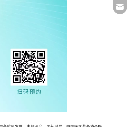
MKTD
设与高质量发展，由筑医台、国药励展、中国医学装备协会医