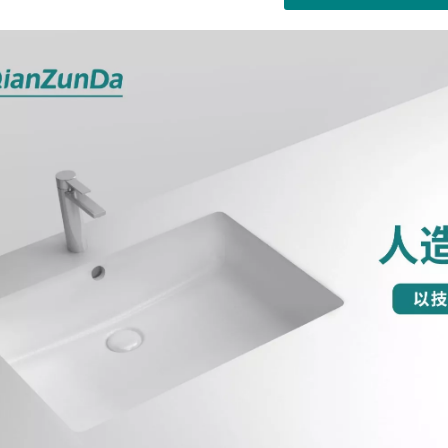
","twitter","line","wechat","linkedin","pinterest","whatsapp"]