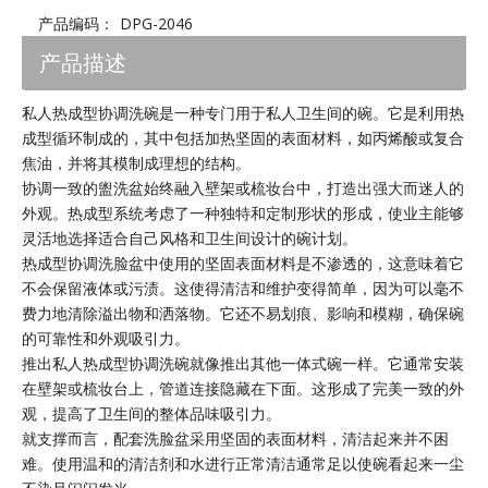
产品编码：
DPG-2046
产品描述
私人热成型协调洗碗是一种专门用于私人卫生间的碗。它是利用热
成型循环制成的，其中包括加热坚固的表面材料，如丙烯酸或复合
焦油，并将其模制成理想的结构。
协调一致的盥洗盆始终融入壁架或梳妆台中，打造出强大而迷人的
外观。热成型系统考虑了一种独特和定制形状的形成，使业主能够
灵活地选择适合自己风格和卫生间设计的碗计划。
热成型协调洗脸盆中使用的坚固表面材料是不渗透的，这意味着它
不会保留液体或污渍。这使得清洁和维护变得简单，因为可以毫不
费力地清除溢出物和洒落物。它还不易划痕、影响和模糊，确保碗
的可靠性和外观吸引力。
推出私人热成型协调洗碗就像推出其他一体式碗一样。它通常安装
在壁架或梳妆台上，管道连接隐藏在下面。这形成了完美一致的外
观，提高了卫生间的整体品味吸引力。
就支撑而言，配套洗脸盆采用坚固的表面材料，清洁起来并不困
难。使用温和的清洁剂和水进行正常清洁通常足以使碗看起来一尘