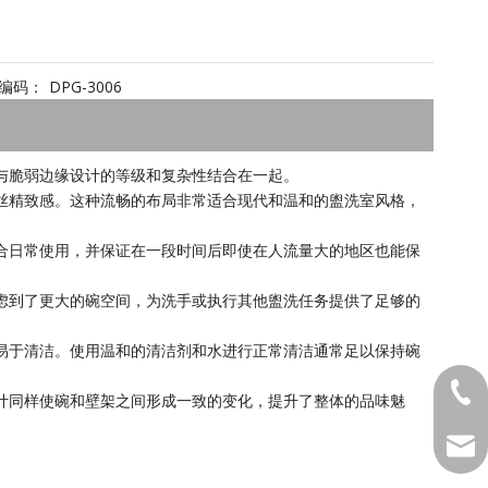
编码：
DPG-3006
与脆弱边缘设计的等级和复杂性结合在一起。
丝精致感。这种流畅的布局非常适合现代和温和的盥洗室风格，
合日常使用，并保证在一段时间后即使在人流量大的地区也能保
虑到了更大的碗空间，为洗手或执行其他盥洗任务提供了足够的
易于清洁。使用温和的清洁剂和水进行正常清洁通常足以保持碗
1381
计同样使碗和壁架之间形成一致的变化，提升了整体的品味魅
MKTD