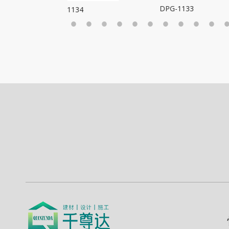
DPG
DPG-1133
PG-1134