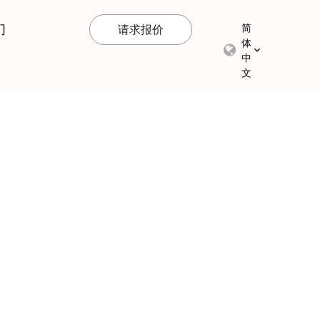
们
简
请求报价
体
中
文