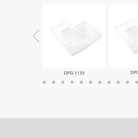
DPG
DPG-1133
PG-1134