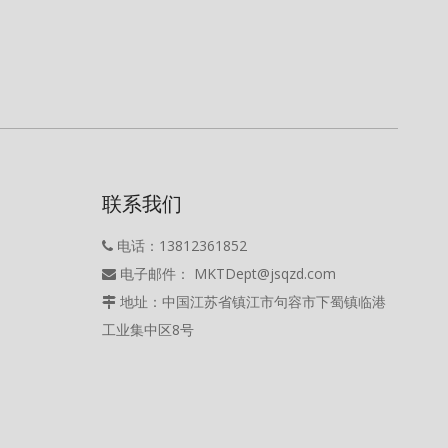
联系我们
电话：13812361852

电子邮件： MKTDept@jsqzd.com

地址：中国江苏省镇江市句容市下蜀镇临港

工业集中区8号