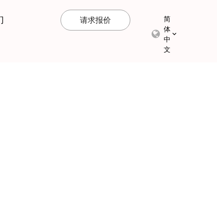
们
简
请求报价
体
中
文