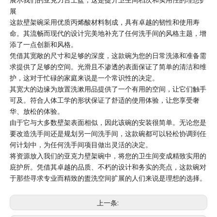
展
这款壁架碗采用优质丙烯酸材料制成，具有卓越的韧性和使用寿
命。其流畅而现代的设计完美地补充了任何洗手间的风格主题，增
添了一点创新和风格。
凭借其宽敞的尺寸和足够的深度，这款碗为您的日常洗涤和准备需
求提供了足够的空间。光滑且不渗透的表面保证了简单的清洁和维
护，这对于忙碌的家庭来说是一个常识性的决定。
其宽大的边缘为放置洗漱用品提供了一个有用的空间，让它们触手
可及。符合人体工学的形状保证了舒适的使用体验，让您享受奢
华、放松的体验。
由于它与大多数壁架表面相似，因此该碗的安装很简单。无论您是
要改造洗手间还是规划另一间洗手间，这款碗都可以轻松协调到任
何计划中，为任何洗手间项目做出灵活的决定。
将资源放入我们的亚克力壁架碗中，将您的卫生间变成精致实用的
庇护所。凭借其卓越的品质、不朽的设计和务实的亮点，这款碗对
于那些寻求专业而精致的盥洗空间扩展的人们来说是理想的选择。
上一条: