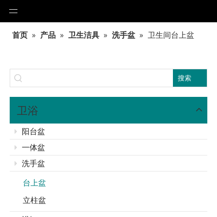
首页
»
产品
»
卫生洁具
»
洗手盆
»
卫生间台上盆
搜索
卫浴
阳台盆
一体盆
洗手盆
台上盆
立柱盆