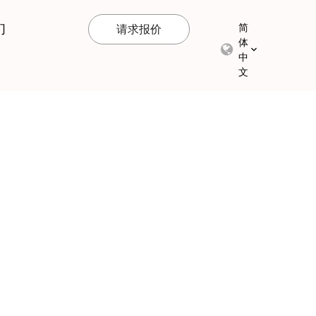
们
简
请求报价
体
中
文