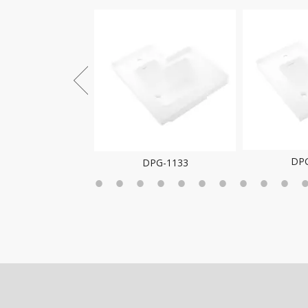
DPG
DPG-1133
PG-1134