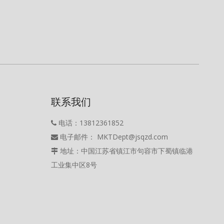
联系我们
电话：13812361852

电子邮件： MKTDept@jsqzd.com

地址：中国江苏省镇江市句容市下蜀镇临港

工业集中区8号