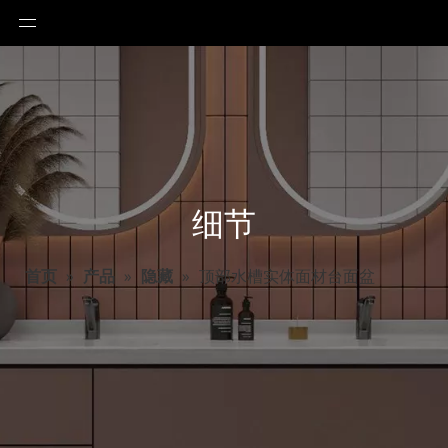
细节
首页
»
产品
»
隐藏
»
顶部水槽实体面材台面盆