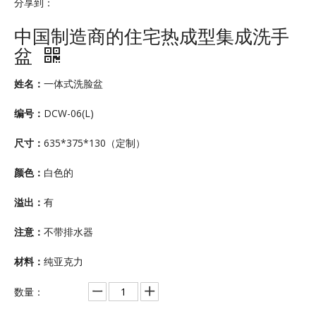
分享到：
中国制造商的住宅热成型集成洗手
盆
姓名：
一体式洗脸盆
编号：
DCW-06(L)
尺寸：
635*375*130（定制）
颜色：
白色的
溢出：
有
注意：
不带排水器
材料：
纯亚克力
数量：