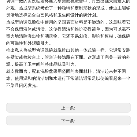
协调一致的盥洗盆始终融入壁架或梳妆台中，打造出强大而迷人的
外观。热成型系统考虑了一种独特和定制形状的形成，使业主能够
灵活地选择适合自己风格和卫生间设计的碗计划。
热成型协调洗脸盆中使用的坚固表面材料是不渗透的，这意味着它
不会保留液体或污渍。这使得清洁和维护变得简单，因为可以毫不
费力地清除溢出物和洒落物。它还不易划痕、影响和模糊，确保碗
的可靠性和外观吸引力。
推出私人热成型协调洗碗就像推出其他一体式碗一样。它通常安装
在壁架或梳妆台上，管道连接隐藏在下面。这形成了完美一致的外
观，提高了卫生间的整体品味吸引力。
就支撑而言，配套洗脸盆采用坚固的表面材料，清洁起来并不困
难。使用温和的清洁剂和水进行正常清洁通常足以使碗看起来一尘
不染且闪闪发光。
上一条:
下一条: