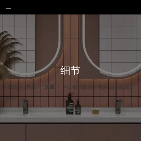
细节
首页
»
产品
»
隐藏
»
中国制造商的住宅热成型集成洗
手盆