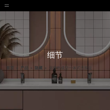
细节
首页
»
产品
»
隐藏
»
浴室热成型一体式洗脸盆