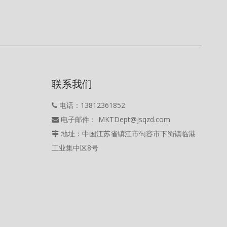
联系我们
电话：13812361852

电子邮件： MKTDept@jsqzd.com

地址：中国江苏省镇江市句容市下蜀镇临港

工业集中区8号