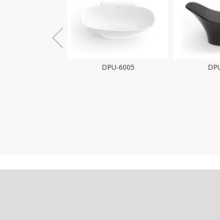
PU-6005
DPU-6003
DPU