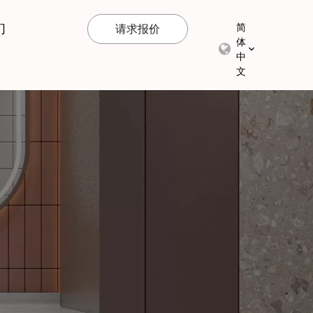
们
简
请求报价
体
中
文