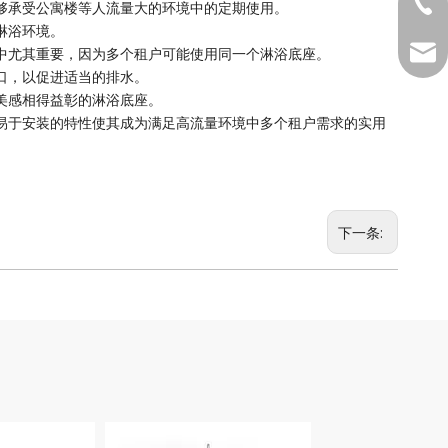
1381
够承受公寓楼等人流量大的环境中的定期使用。
淋浴环境。
MKTD
中尤其重要，因为多个租户可能使用同一个淋浴底座。
口，以促进适当的排水。
美感相得益彰的淋浴底座。
易于安装的特性使其成为满足高流量环境中多个租户需求的实用
下一条: