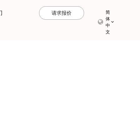
们
简
请求报价
体
中
文