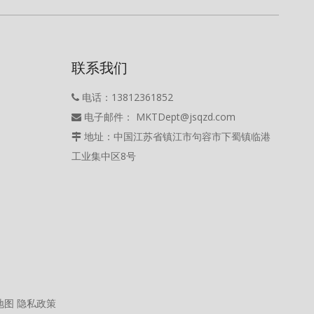
联系我们
电话：13812361852

电子邮件： MKTDept@jsqzd.com

地址：中国江苏省镇江市句容市下蜀镇临港

工业集中区8号
地图
隐私政策