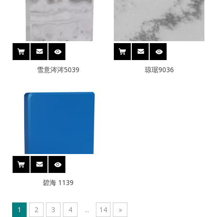
雪意涔涔5039
琼琚9036
碧海 1139
1
2
3
4
...
14
»