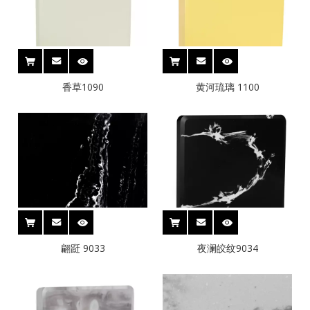
香草1090
黄河琉璃 1100
翩跹 9033
夜澜皎纹9034