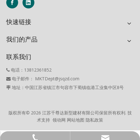
快速链接
我们的产品
联系我们
电话：13812361852

电子邮件： MKTDept@jsqzd.com

地址：中国江苏省镇江市句容市下蜀镇临港工业集中区8号

版权所有©
2026
江苏千尊达新型建材有限公司保留所有权利. 技
术支持
领动网
网站地图
隐私政策
MKTDept@jsqzd.com
13812361852