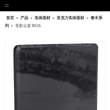
首页
»
产品
»
实体面材
»
亚克力实体面材
»
奢木系
列
»
苍影云裳 8026