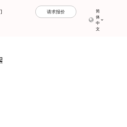
们
简
请求报价
体
中
文