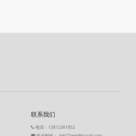
联系我们
电话：13812361852

电子邮件： MKTDept@jsqzd.com
