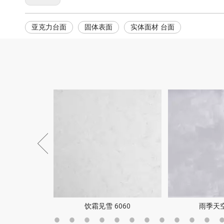
亚克力台面
固体表面
实体面材 台面
70
饮霜见雪 6060
雨季天空