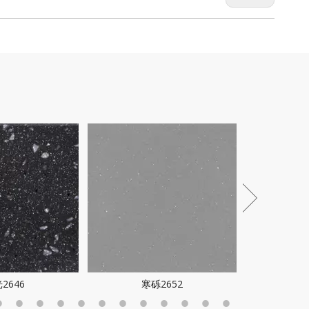
2646
寒砾2652
夜