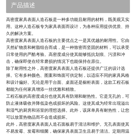
产品描述
高密度家具表面人造石板是一种多功能且耐用的材料，既美观又实
用。这种人造石板专为家具表面而设计，为各种应用提供优质、持
久的解决方案。
高密度家具表面人造石板的主要优点之一是其优越的耐用性。它由
天然矿物质和树脂组合而成，是一种致密而坚固的材料，可以承受
日常使用的严酷考验。高密度成分使其能够抵抗划痕、污渍和冲
击，确保即使在经常磨损的情况下也能保持在原位。
除了耐用性之外，高密度家具表面人造石板还提供广泛的设计选
择。它有多种颜色、图案和饰面可供定制，以适应不同的家具风格
和设计偏好。无论是用于台面、桌面还是橱柜表面，这款工程石板
都能为任何家具增添一丝优雅和精致。
工程石板的高密度成分也使其具有防潮和耐热性。它是无孔的，可
防止液体吸收并降低染色或损坏的风险。这使其成为经常出现溢出
和湿气的厨房和浴室的理想选择。此外，该床单具有耐热性，让您
可以放置热物品而不会造成损坏。
此外，高密度家具表面人造石面板易于清洁和维护。无孔表面使其
不易发霉、发霉和细菌，确保家具表面卫生且易于清洁。定期用温