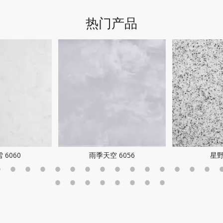
热门产品
 6056
星野 2196
微光