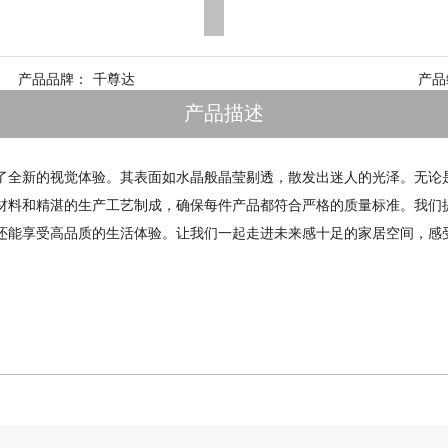
产品品牌：
千尊达
产品
产品描述
了全新的视觉体验。其表面如水晶般晶莹剔透，散发出迷人的光泽。无论
材料和精湛的生产工艺制成，确保每件产品都符合严格的质量标准。我们
还能享受高品质的生活体验。让我们一起走进未来感十足的家居空间，感