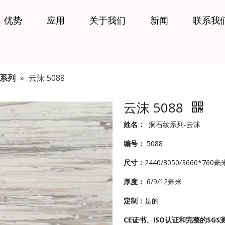
优势
应用
关于我们
新闻
联系我
系列
»
云沫 5088
云沫 5088
姓名：
洞石纹系列-云沫
编号：
5088
尺寸：
2440/3050/3660*760毫
厚度：
6/9/12毫米
定制：
是的
CE证书、ISO认证和完整的SGS