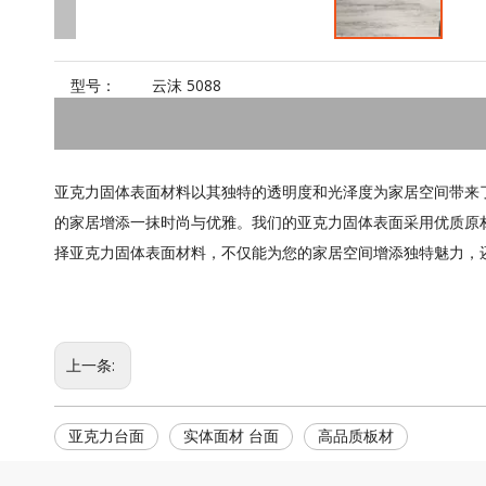
型号：
云沫 5088
亚克力固体表面材料以其独特的透明度和光泽度为家居空间带来
的家居增添一抹时尚与优雅。我们的亚克力固体表面采用优质原
择亚克力固体表面材料，不仅能为您的家居空间增添独特魅力，
上一条:
亚克力台面
实体面材 台面
高品质板材