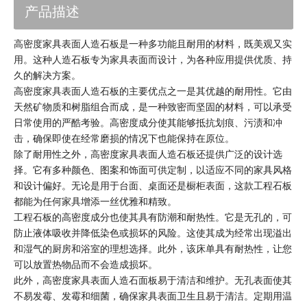
产品描述
高密度家具表面人造石板是一种多功能且耐用的材料，既美观又实
用。这种人造石板专为家具表面而设计，为各种应用提供优质、持
久的解决方案。
高密度家具表面人造石板的主要优点之一是其优越的耐用性。它由
天然矿物质和树脂组合而成，是一种致密而坚固的材料，可以承受
日常使用的严酷考验。高密度成分使其能够抵抗划痕、污渍和冲
击，确保即使在经常磨损的情况下也能保持在原位。
除了耐用性之外，高密度家具表面人造石板还提供广泛的设计选
择。它有多种颜色、图案和饰面可供定制，以适应不同的家具风格
和设计偏好。无论是用于台面、桌面还是橱柜表面，这款工程石板
都能为任何家具增添一丝优雅和精致。
工程石板的高密度成分也使其具有防潮和耐热性。它是无孔的，可
防止液体吸收并降低染色或损坏的风险。这使其成为经常出现溢出
和湿气的厨房和浴室的理想选择。此外，该床单具有耐热性，让您
可以放置热物品而不会造成损坏。
此外，高密度家具表面人造石面板易于清洁和维护。无孔表面使其
不易发霉、发霉和细菌，确保家具表面卫生且易于清洁。定期用温