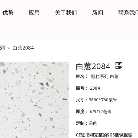
优势
应用
关于我们
新闻
联系我
列
»
白蕙2084
白蕙2084
姓名：
颗粒系列-白蕙
编号：
2084
尺寸：
3660*760毫米
厚度
： 6/9/12毫米
定制：
是的
CE证书和完整的SGS测试报告