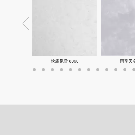
70
饮霜见雪 6060
雨季天空