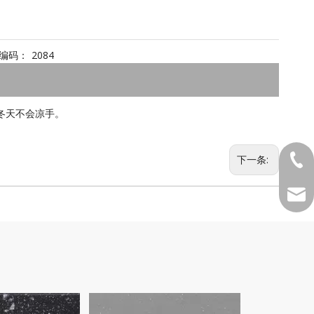
编码：
2084
冬天不会凉手。
1381
下一条:
MKTD