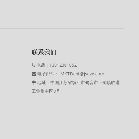
联系我们
电话：13812361852

电子邮件： MKTDept@jsqzd.com

地址：中国江苏省镇江市句容市下蜀镇临港

工业集中区8号