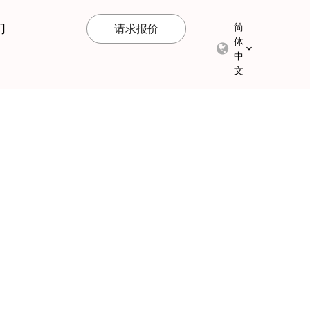
们
简
请求报价
体
中
文