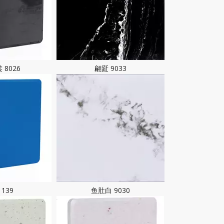
 8026
翩跹 9033
139
鱼肚白 9030