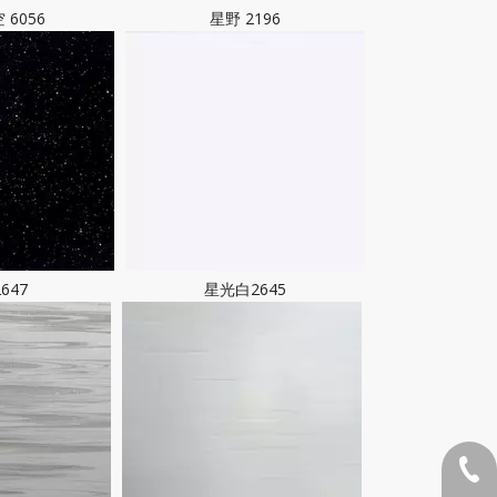
 6056
星野 2196
647
星光白2645
1381