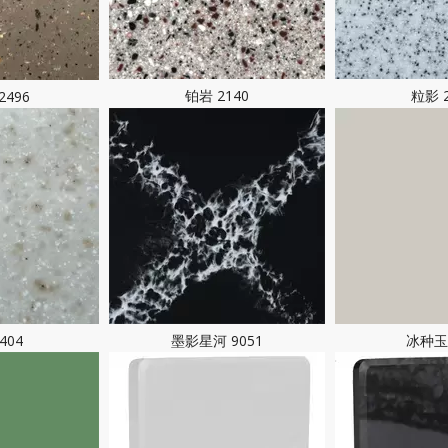
铂岩 2140
粒影 2
2496
404
墨影星河 9051
冰种玉