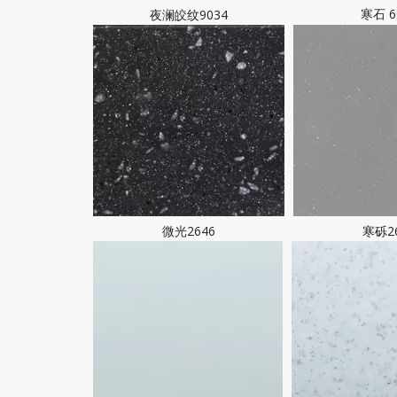
寒石 6
夜澜皎纹9034
微光2646
寒砾2