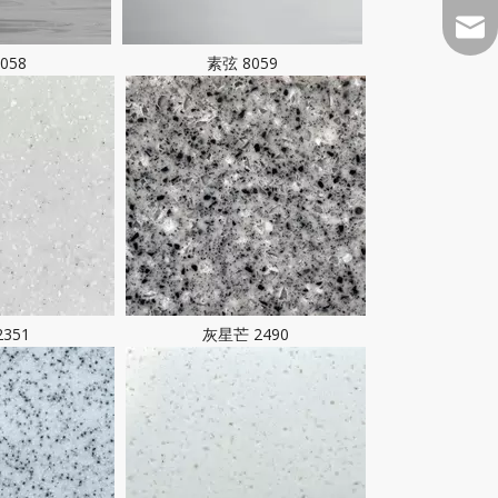
MKTD
058
素弦 8059
351
灰星芒 2490