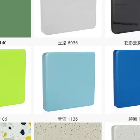
140
玉脂 6036
苍影云裳
106
青鸾 1136
碧海 1