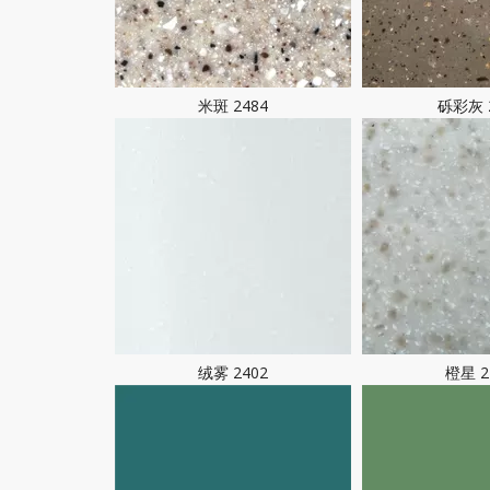
米斑 2484
砾彩灰 
绒雾 2402
橙星 2