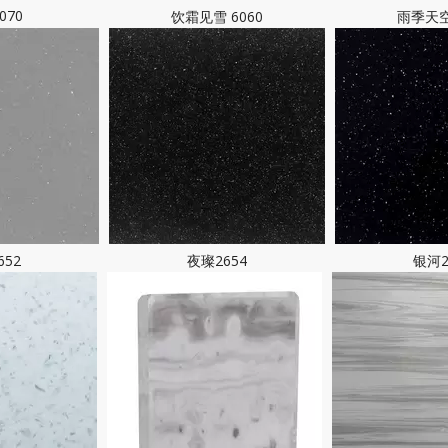
070
饮霜见雪 6060
雨季天空
652
夜璨2654
银河2