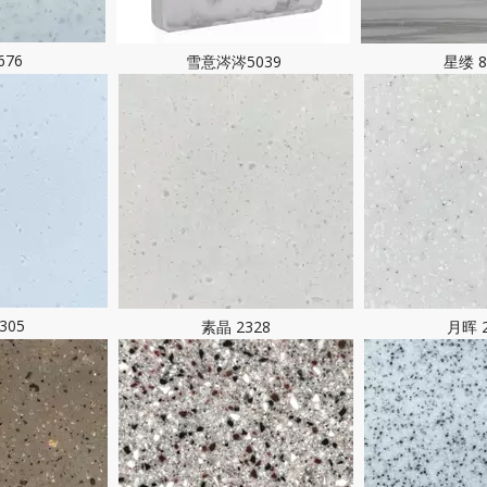
676
雪意涔涔5039
星缕 8
305
素晶 2328
月晖 2