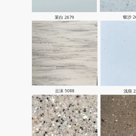
银沙 2
茉白 2679
云沫 5088
浅痕 2