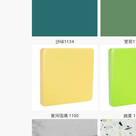
沙绿1134
芰荷1
黄河琉璃 1100
姚黄 1