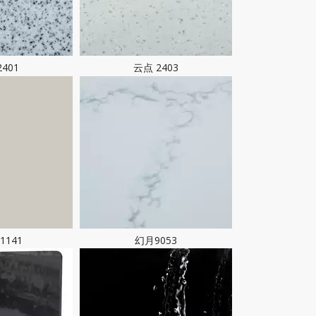
401
云点 2403
1141
幻月9053