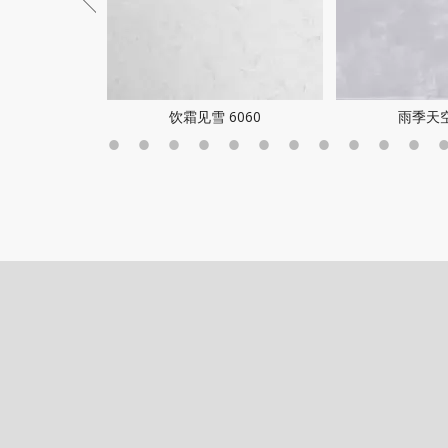
70
饮霜见雪 6060
雨季天空