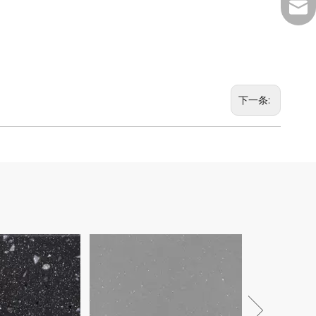
MKTD
下一条: