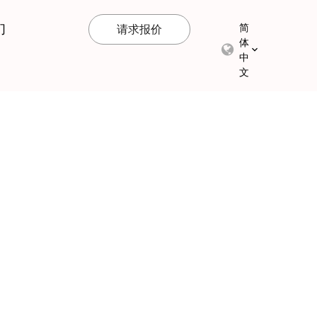
们
简
请求报价
体
中
文