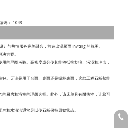
编码：
1043
热情服务完美融合，营造出温馨而 inviting 的氛围。
解决方案。
使用的严酷考验。高密度成分使其能够抵抗划痕、污渍和冲击，
偏好。无论是用于台面、桌面还是橱柜表面，这款工程石板都能
气的厨房和浴室的理想选择。此外，该床单具有耐热性，让您可
肥皂和水清洁通常足以使石板保持原始状态。
1381